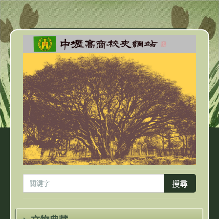
跳
到
主
要
內
容
區
搜尋