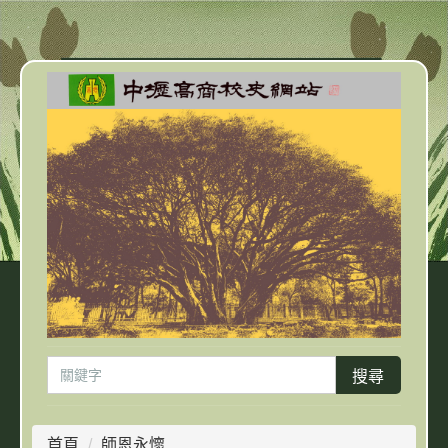
跳
到
主
要
內
容
區
搜尋
首頁
師恩永懷